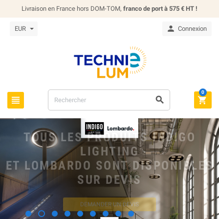
Livraison en France hors DOM-TOM,
franco de port à 575 € HT !

EUR
Connexion
0



VOIR LES NOUVEAUTÉS