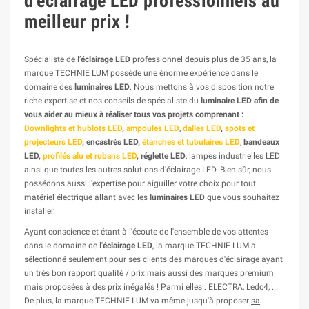
d'
éclairage LED
professionnels au
meilleur prix !
Spécialiste de l’
éclairage LED
professionnel depuis plus de 35 ans, la
marque TECHNIE LUM possède une énorme expérience dans le
domaine des
luminaires LED
. Nous mettons à vos disposition notre
riche expertise et nos conseils de spécialiste du
luminaire LED afin de
vous aider au mieux à réaliser tous vos projets comprenant :
Downlights et hublots LED
,
ampoules LED
,
dalles LED
,
spots et
projecteurs LED
, encastrés LED,
étanches et tubulaires LED
,
bandeaux
LED,
profilés alu et rubans LED
, réglette LED
, lampes industrielles LED
ainsi que toutes les autres solutions d’éclairage LED. Bien sûr, nous
possédons aussi l'expertise pour aiguiller votre choix pour tout
matériel électrique allant avec les
luminaires LED
que vous souhaitez
installer.
Ayant conscience et étant à l'écoute de l'ensemble de vos attentes
dans le domaine de l'
éclairage LED
, la marque TECHNIE LUM a
sélectionné seulement pour ses clients des marques d'éclairage ayant
un très bon rapport qualité / prix mais aussi des marques premium
mais proposées à des prix inégalés ! Parmi elles : ELECTRA, Ledc4, ...
De plus, la marque TECHNIE LUM va même jusqu'à proposer
sa