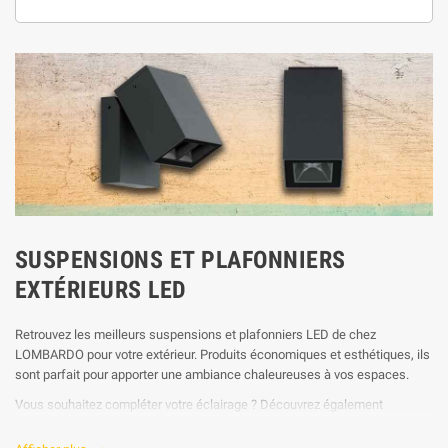
SUSPENSIONS ET PLAFONNIERS
EXTÉRIEURS LED
Retrouvez les meilleurs suspensions et plafonniers LED de chez
LOMBARDO pour votre extérieur. Produits économiques et esthétiques, ils
sont parfait pour apporter une ambiance chaleureuses à vos espaces.
Vous souhaitez compléter votre éclairage ? Découvrez également
nos
bornes et balises LED
/
spots et projecteurs LED
/
appliques LED
/
hublots LED
/
encastrés mur et plafond
.