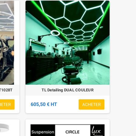
ST1028T
TL Detailing DUAL COULEUR
605,50 € HT
HETER
ACHETER