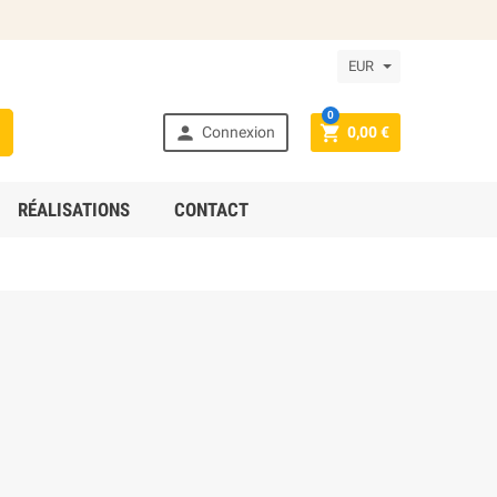
EUR
0



Connexion
0,00 €
RÉALISATIONS
CONTACT