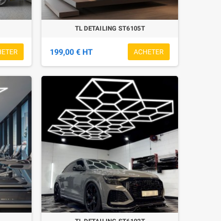
TL DETAILING ST6105T
199,00 € HT
HETER
ACHETER