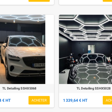
TL Detailing SSHX5068
TL Detailing SSHX5028
4 € HT
1 339,64 € HT
ACHETER
AC