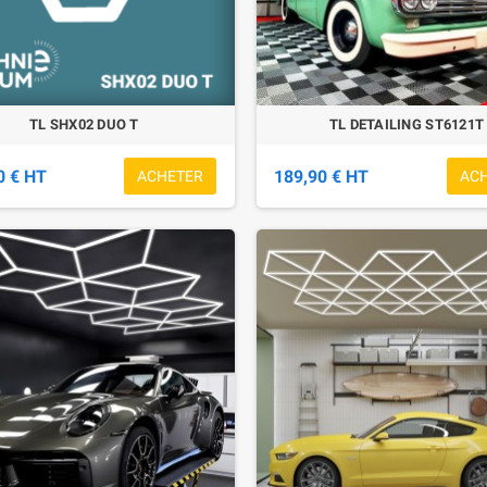
TL SHX02 DUO T
TL DETAILING ST6121T
0 € HT
189,90 € HT
ACHETER
AC