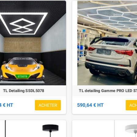
TL Detailing SSDL5078
TL detailing Gamme PRO LED 
4 € HT
590,64 € HT
ACHETER
AC