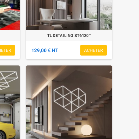
TL DETAILING ST6120T
129,00 € HT
HETER
ACHETER