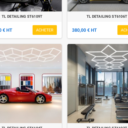
TL DETAILING ST6109T
TL DETAILING ST6106T
0 € HT
380,00 € HT
ACHETER
AC