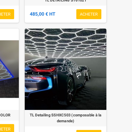
TL DETAILING ST6102T
485,00 € HT
HETER
ACHETER
COLOR
TL Detailing SSHXC503 (composable à la
demande)
HETER