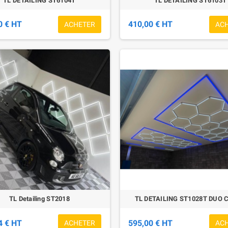
TL DETAILING ST6104T
TL DETAILING ST6103T
0 € HT
410,00 € HT
ACHETER
AC
TL Detailing ST2018
TL DETAILING ST1028T DUO 
4 € HT
595,00 € HT
ACHETER
AC