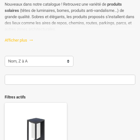
Nouveaux dans notre catalogue ! Retrouvez une variété de
produits
solaires
(têtes de luminaires, bornes, produits anti-vandalisme...) de
grande qualité. Sobres et élégants, les produits proposés s'installent dans
des lieux comme les aires de repos, chemins, routes, parkings, parcs, et
autres zones architecturales.
Découvrez également la
nouvelle gamme de produits LOMBARDO
: chic,
Afficher plus

élégance et harmonie !
Nom, Z à A
Filtres actifs