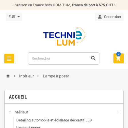
Livraison en France hors DOM-TOM,
franco de port à 575 € HT !

EUR
Connexion
0






Intérieur
Lampe à poser
ACCUEIL
Intérieur

Detailing automobile et éclairage décoratif LED
Lampe à poser