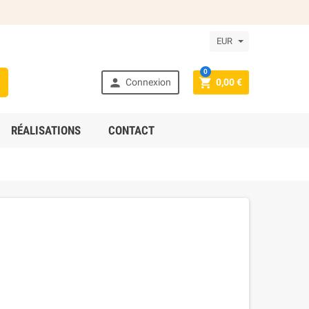
EUR
0



Connexion
0,00 €
RÉALISATIONS
CONTACT