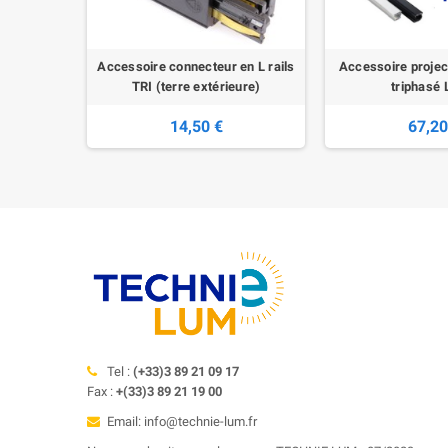
ED - rail
Accessoire connecteur en L rails
Accessoire project
M
TRI (terre extérieure)
triphasé 
14,50 €
67,20
Tel :
(+33)3 89 21 09 17
Fax :
+(33)3 89 21 19 00
Email: info@technie-lum.fr