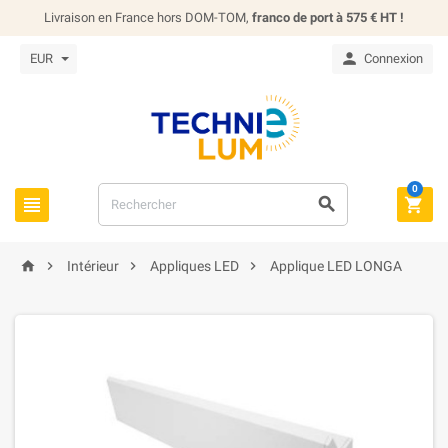
Livraison en France hors DOM-TOM,
franco de port à 575 € HT !

EUR
Connexion
0







Intérieur
Appliques LED
Applique LED LONGA