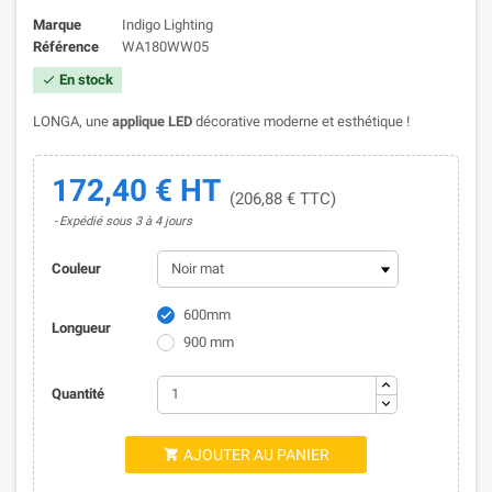
Marque
Indigo Lighting
Référence
WA180WW05
En stock

LONGA, une
applique LED
décorative moderne et esthétique !
172,40 € HT
(206,88 € TTC)
Expédié sous 3 à 4 jours
Couleur
600mm

Longueur
900 mm
Quantité
AJOUTER AU PANIER
