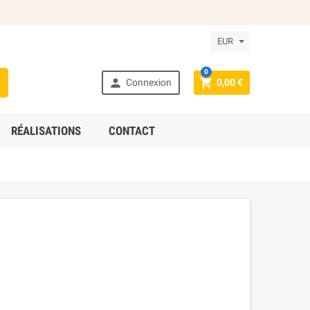
EUR
0



Connexion
0,00 €
RÉALISATIONS
CONTACT