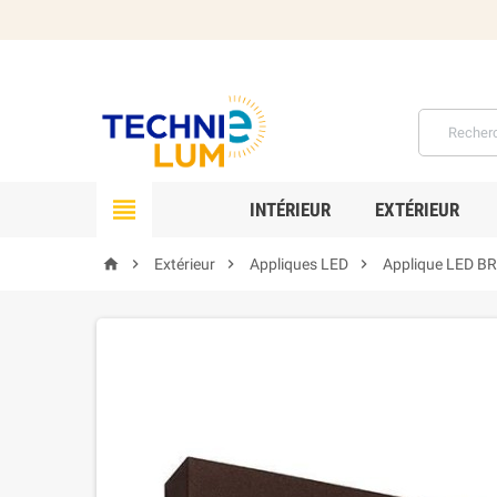

INTÉRIEUR
EXTÉRIEUR




Extérieur
Appliques LED
Applique LED B