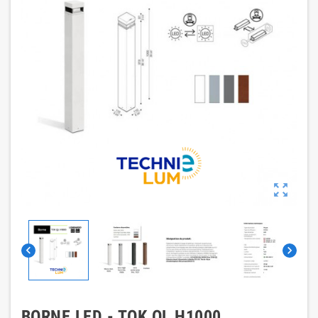



BORNE LED - TOK QL H1000