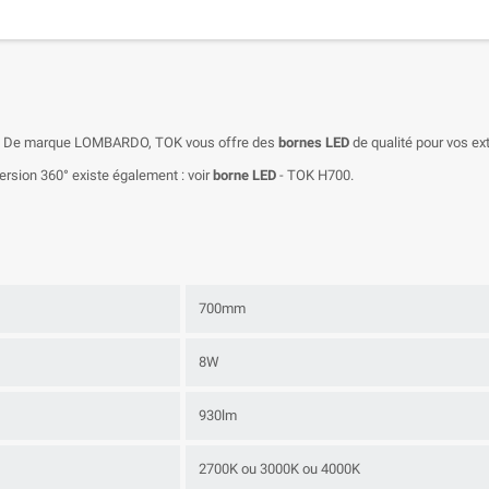
ue. De marque LOMBARDO, TOK vous offre des
bornes LED
de qualité pour vos ext
rsion 360° existe également : voir
borne LED
- TOK H700.
700mm
8W
930lm
2700K ou 3000K ou 4000K