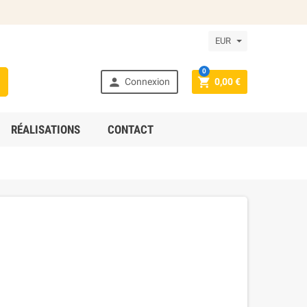
EUR
0



Connexion
0,00 €
RÉALISATIONS
CONTACT