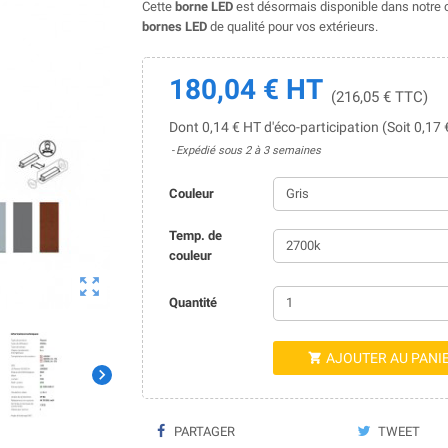
Cette
borne LED
est désormais disponible dans notre
bornes LED
de qualité pour vos extérieurs.
180,04 € HT
(216,05 € TTC)
Dont 0,14 € HT d'éco-participation (Soit 0,17
Expédié sous 2 à 3 semaines
Couleur
Temp. de
couleur

Quantité
AJOUTER AU PANI


PARTAGER
TWEET