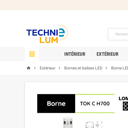

INTÉRIEUR
EXTÉRIEUR




Extérieur
Bornes et balises LED
Borne LE