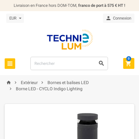
Livraison en France hors DOM-TOM,
franco de port à 575 € HT !

EUR
Connexion
0






Extérieur
Bornes et balises LED

Borne LED - CYCLO Indigo Lighting