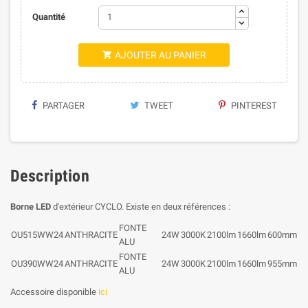
Quantité
AJOUTER AU PANIER

PARTAGER
TWEET
PINTEREST
Description
Borne LED
d'extérieur CYCLO. Existe en deux références :
FONTE
OU515WW24
ANTHRACITE
24W
3000K
2100lm
1660lm
600mm
ALU
FONTE
OU390WW24
ANTHRACITE
24W
3000K
2100lm
1660lm
955mm
ALU
Accessoire disponible
ici