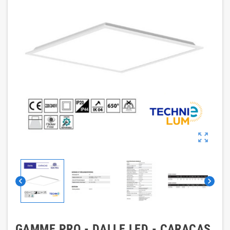



GAMME PRO - DALLE LED - CARACAS