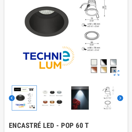



ENCASTRÉ LED - POP 60 T