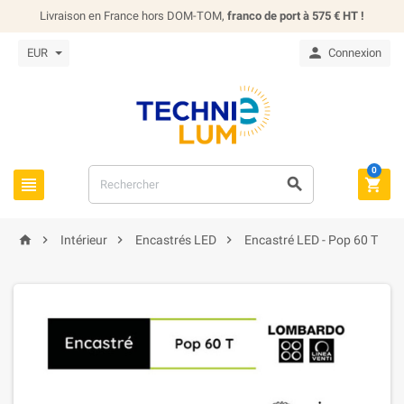
Livraison en France hors DOM-TOM,
franco de port à 575 € HT !

EUR
Connexion
0







Intérieur
Encastrés LED
Encastré LED - Pop 60 T