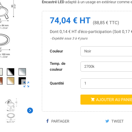
Encastré LED
adapté à un usage en extérieur comme en
74,04 € HT
(88,85 € TTC)
Dont 0,14 € HT d'éco-participation (Soit 0,17
Expédié sous 3 à 4 jours
Couleur
Temp. de
couleur

Quantité
AJOUTER AU PANI


PARTAGER
TWEET