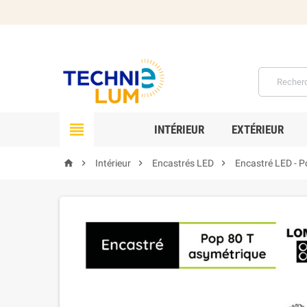

INTÉRIEUR
EXTÉRIEUR




Intérieur
Encastrés LED
Encastré LED - P