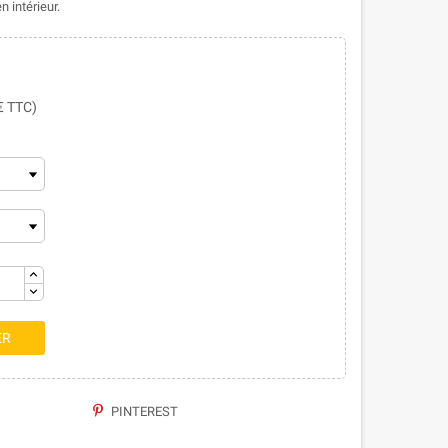
 intérieur.
 € TTC)
ER
PINTEREST