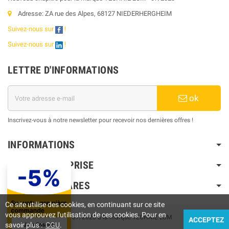
Adresse: ZA rue des Alpes, 68127 NIEDERHERGHEIM
Suivez-nous sur
!
Suivez-nous sur
!
LETTRE D'INFORMATIONS
ok
Inscrivez-vous à notre newsletter pour recevoir nos dernières offres !
INFORMATIONS
NOTRE ENTREPRISE
PRODUITS PHARES
Ce site utilise des cookies, en continuant sur ce site
vous approuvez l'utilisation de ces cookies. Pour en
Touts droits réservés © 07/2023 à la marque TECHNIE LUM
ACCEPTEZ
savoir plus :
CGU
.