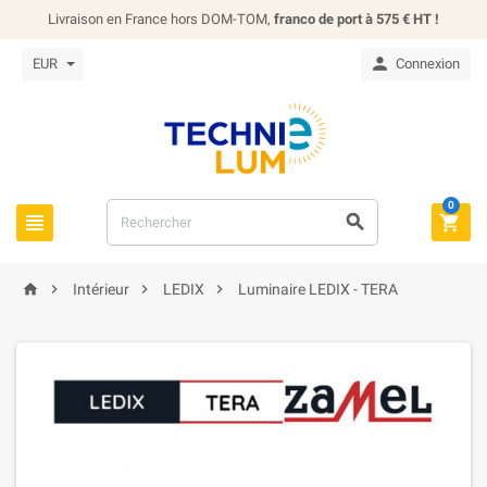
Livraison en France hors DOM-TOM,
franco de port à 575 € HT !

EUR
Connexion
0







Intérieur
LEDIX
Luminaire LEDIX - TERA