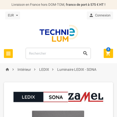
Livraison en France hors DOM-TOM,
franco de port à 575 € HT !

EUR
Connexion
0







Intérieur
LEDIX
Luminaire LEDIX - SONA