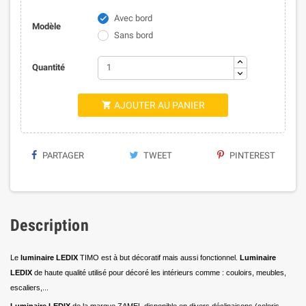
Avec bord

Modèle
Sans bord
Quantité
AJOUTER AU PANIER

PARTAGER
TWEET
PINTEREST
Description
Le
luminaire LEDIX
TIMO est à but décoratif mais aussi fonctionnel.
Luminaire
LEDIX
de haute qualité utilisé pour décoré les intérieurs comme : couloirs, meubles,
escaliers,...
Luminaire LEDIX
de la marque ZAMEL disponible en divers déclinaisons (coloris,