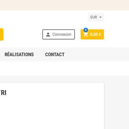
EUR
0



Connexion
0,00 €
RÉALISATIONS
CONTACT
RI