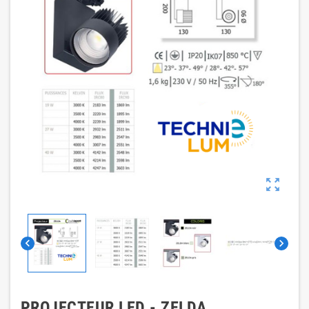



PROJECTEUR LED - ZELDA