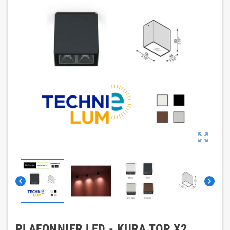



PLAFONNIER LED - KURA TOP X2