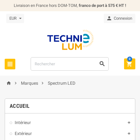
Livraison en France hors DOM-TOM,
franco de port à 575 € HT !

EUR
Connexion
0






Marques
Spectrum LED
ACCUEIL
Intérieur

Extérieur
