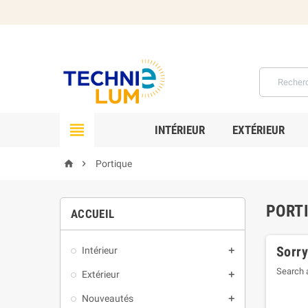

INTÉRIEUR
EXTÉRIEUR


Portique
PORT
ACCUEIL
Sorry
Intérieur

Search a
Extérieur

Nouveautés
