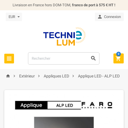
Livraison en France hors DOM-TOM,
franco de port à 575 € HT !

EUR
Connexion
0







Extérieur
Appliques LED
Applique LED - ALP LED