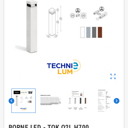



BORNE LED - TOK Q2L H700