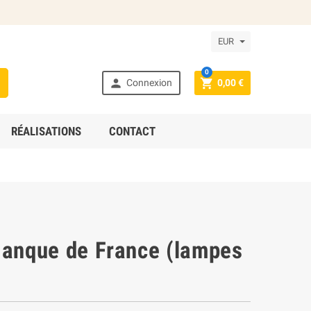
EUR
0



Connexion
0,00 €
RÉALISATIONS
CONTACT
Banque de France (lampes