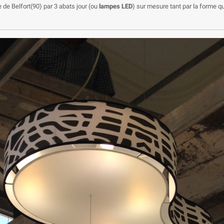
 de Belfort(90) par 3 abats jour (ou
lampes LED
) sur mesure tant par la forme q