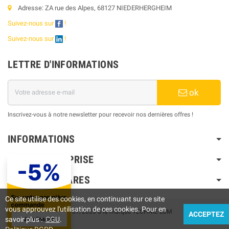
Adresse: ZA rue des Alpes, 68127 NIEDERHERGHEIM
Suivez-nous sur
!
Suivez-nous sur
!
LETTRE D'INFORMATIONS
ok
Inscrivez-vous à notre newsletter pour recevoir nos dernières offres !
INFORMATIONS
NOTRE ENTREPRISE
PRODUITS PHARES
Ce site utilise des cookies, en continuant sur ce site
vous approuvez l'utilisation de ces cookies. Pour en
Touts droits réservés © 07/2023 à la marque TECHNIE LUM
ACCEPTEZ
savoir plus :
CGU
.
v.8