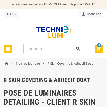
Livraison en France hors DOM-TOM,
franco de port à 575 € HT !

EUR
Connexion
0






Nos réalisations
R Skin Covering & Adhesif Boat
R SKIN COVERING & ADHESIF BOAT
POSE DE LUMINAIRES
DETAILING - CLIENT R SKIN