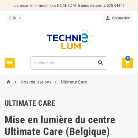
Livraison en France hors DOM-TOM,
franco de port à 575 € HT !

EUR
Connexion
0






Nos réalisations
Ultimate Care
ULTIMATE CARE
Mise en lumière du centre
Ultimate Care (Belgique)