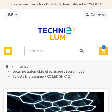
Livraison en France hors DOM-TOM,
franco de port à 575 € HT !

EUR
Connexion
0





Intérieur

Detailing automobile et éclairage décoratif LED

TL detailing Gamme PRO LED SHX12T