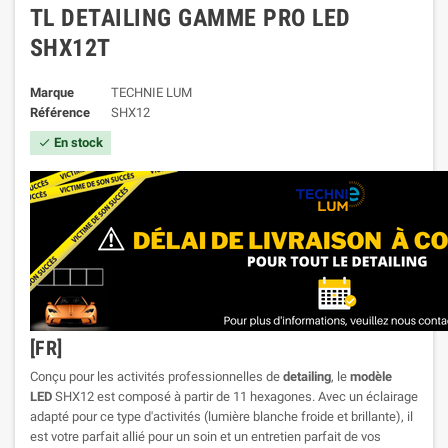
TL DETAILING GAMME PRO LED
SHX12T
Marque
TECHNIE LUM
Référence
SHX12
En stock

[FR]
Conçu pour les activités professionnelles de
detailing
, le
modèle
LED
SHX12 est composé à partir de 11 hexagones. Avec un éclairage
adapté pour ce type d'activités (lumière blanche froide et brillante), il
est votre parfait allié pour un soin et un entretien parfait de vos