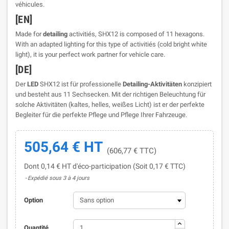
véhicules.
[EN]
Made for
detailing
activitiés, SHX12 is composed of 11 hexagons.
With an adapted lighting for this type of activitiés (cold bright white
light), it is your perfect work partner for vehicle care.
[DE]
Der
LED
SHX12 ist für professionelle
Detailing-Aktivitäten
konzipiert
und besteht aus 11 Sechsecken. Mit der richtigen Beleuchtung für
solche Aktivitäten (kaltes, helles, weißes Licht) ist er der perfekte
Begleiter für die perfekte Pflege und Pflege Ihrer Fahrzeuge.
505,64 € HT
(606,77 € TTC)
Dont 0,14 € HT d'éco-participation (Soit 0,17 € TTC)
Expédié sous 3 à 4 jours
Option
Quantité