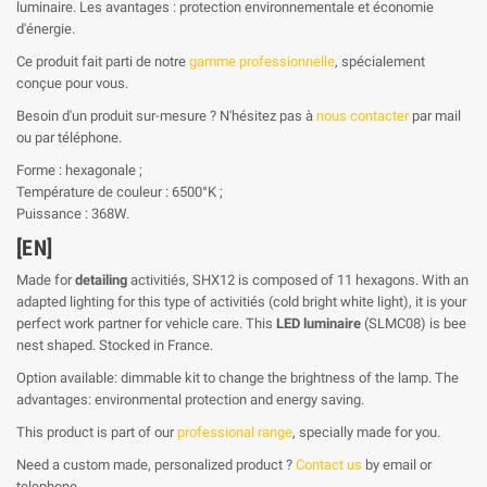
luminaire. Les avantages : protection environnementale et économie
d'énergie.
Ce produit fait parti de notre
gamme professionnelle
, spécialement
conçue pour vous.
Besoin d'un produit sur-mesure ? N'hésitez pas à
nous contacter
par mail
ou par téléphone.
Forme : hexagonale ;
Température de couleur : 6500°K ;
Puissance : 368W.
[EN]
Made for
detailing
activitiés, SHX12 is composed of 11 hexagons. With an
adapted lighting for this type of activitiés (cold bright white light), it is your
perfect work partner for vehicle care. This
LED luminaire
(SLMC08) is bee
nest shaped. Stocked in France.
Option available: dimmable kit to change the brightness of the lamp. The
advantages: environmental protection and energy saving.
This product is part of our
professional range
, specially made for you.
Need a custom made, personalized product ?
Contact us
by email or
telephone.