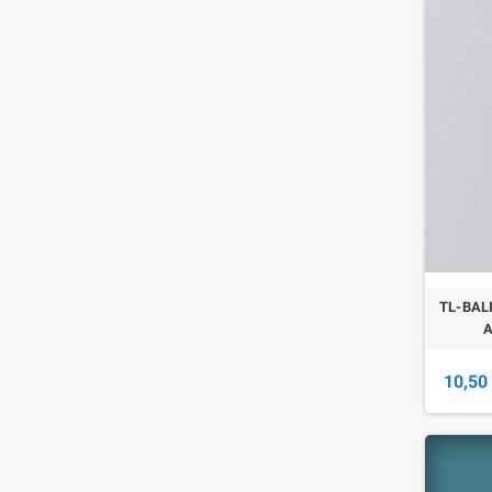
TL-BAL
A
10,50