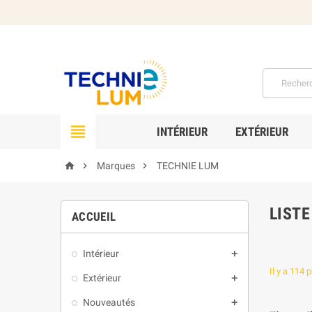

INTÉRIEUR
EXTÉRIEUR



Marques
TECHNIE LUM
LIST
ACCUEIL
Intérieur

Il y a 114 
Extérieur

Nouveautés
