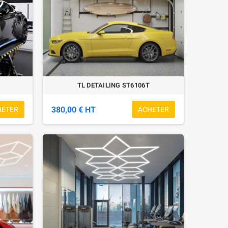
TL DETAILING ST6106T
380,00 € HT
HETER
ACHETER