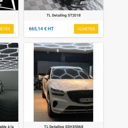
TL Detailing ST2018
665,14 € HT
HETER
ACHETER
ble à la
TL Detailing SSHX5068