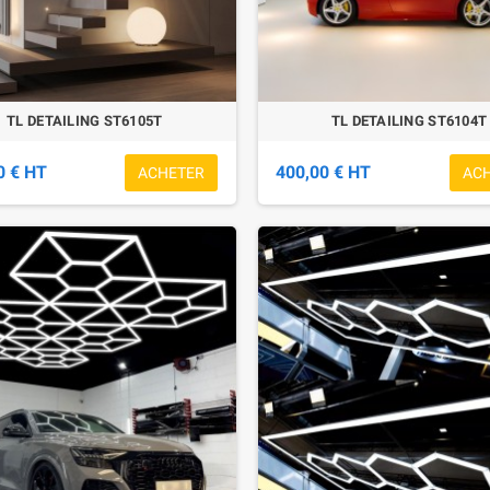
TL DETAILING ST6105T
TL DETAILING ST6104T
0 € HT
400,00 € HT
ACHETER
AC