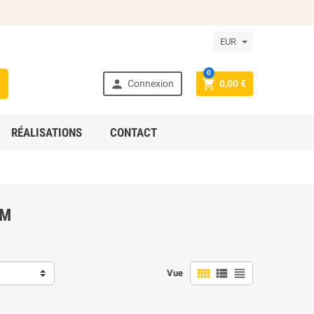
EUR
0



Connexion
0,00 €
RÉALISATIONS
CONTACT
UM



Vue