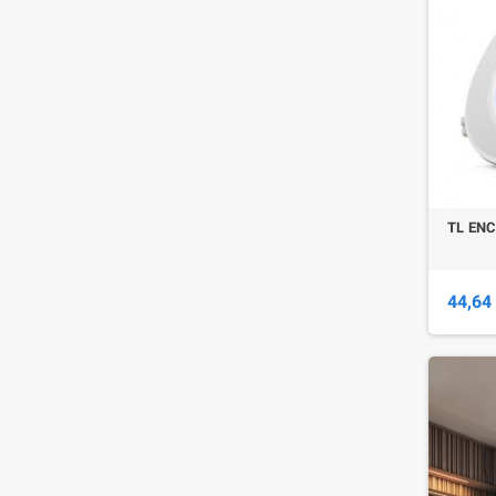
TL EN
44,64