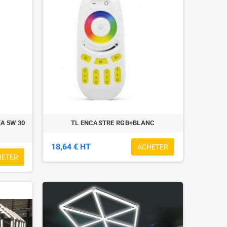
A 5W 30
TL ENCASTRE RGB+BLANC
18,64 € HT
ACHETER
HETER