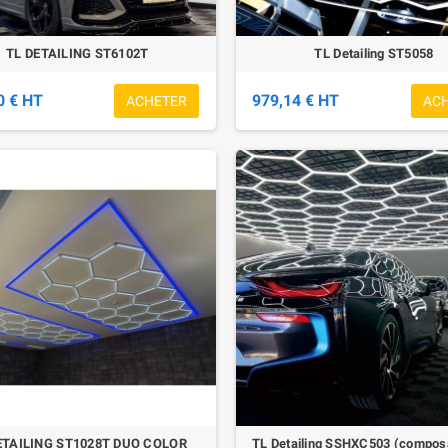
TL DETAILING ST6102T
TL Detailing ST5058
0 € HT
979,14 € HT
ACHETER
AC
ETAILING ST1028T DUO COLOR
TL Detailing SSHXC503 (composa