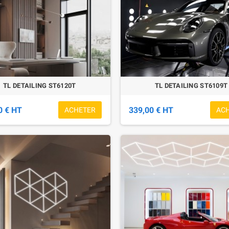
TL DETAILING ST6120T
TL DETAILING ST6109T
0 € HT
339,00 € HT
ACHETER
AC