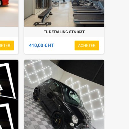
TL DETAILING ST6103T
410,00 € HT
HETER
ACHETER