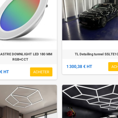
CASTRE DOWNLIGHT LED 180 MM
TL Detailing tunnel SSLTE1
RGB+CCT
1 300,38 € HT
AC
 € HT
ACHETER