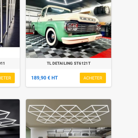
011
TL DETAILING ST6121T
189,90 € HT
HETER
ACHETER