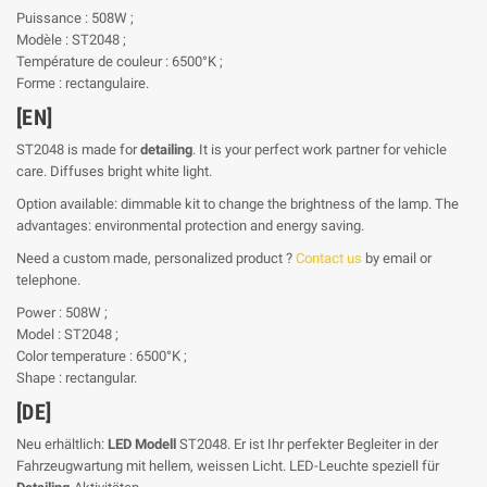
Puissance : 508W ;
Modèle : ST2048 ;
Température de couleur : 6500°K ;
Forme : rectangulaire.
[EN]
ST2048 is made for
detailing
. It is your perfect work partner for vehicle
care. Diffuses bright white light.
Option available: dimmable kit to change the brightness of the lamp. The
advantages: environmental protection and energy saving.
Need a custom made, personalized product ?
Contact us
by email or
telephone.
Power : 508W ;
Model : ST2048 ;
Color temperature : 6500°K ;
Shape : rectangular.
[DE]
Neu erhältlich:
LED Modell
ST2048. Er ist Ihr perfekter Begleiter in der
Fahrzeugwartung mit hellem, weissen Licht. LED-Leuchte speziell für