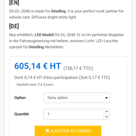
[EN]
SS-DL-2048 is made for
detailing
. It is your perfect work partner for
vehicle care. Diffuses bright white light.
[DE]
Neu erhältlich:
LED Modell
SS-DL-2048. Er ist Ihr perfekter Begleiter
in der Fahrzeugwartung mit hellem, weissen Licht. LED-Leuchte
speziell für
Detailing
-Aktivitäten.
605,14 € HT
(726,17 € TTC)
Dont 0,14 € HT d'éco-participation (Soit 0,17 € TTC)
Expédié sous 3 à 4 jours
Option
Quantité
AJOUTER AU PANIER
