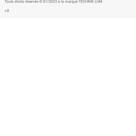
Touts droits réservés © 07/2023 à la marque TECHNIE LUM
v.8