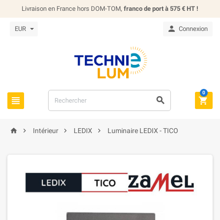
Livraison en France hors DOM-TOM,
franco de port à 575 € HT !

EUR
Connexion
0







Intérieur
LEDIX
Luminaire LEDIX - TICO