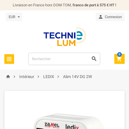
Livraison en France hors DOM-TOM,
franco de port à 575 € HT !

EUR
Connexion
0







Intérieur
LEDIX
Alim 14V DG 2W