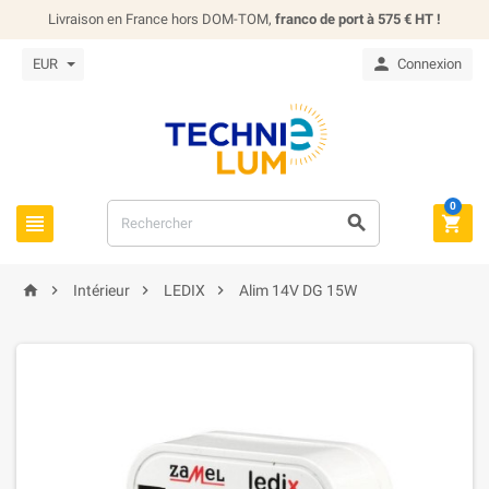
Livraison en France hors DOM-TOM,
franco de port à 575 € HT !

EUR
Connexion
0







Intérieur
LEDIX
Alim 14V DG 15W