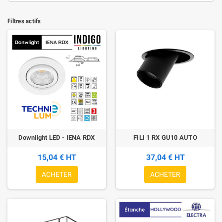
Filtres actifs
Downlight LED - IENA RDX
FILI 1 RX GU10 AUTO
15,04 € HT
37,04 € HT
ACHETER
ACHETER