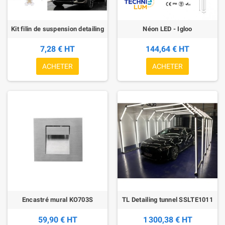
Kit filin de suspension detailing
Néon LED - Igloo
7,28 € HT
144,64 € HT
ACHETER
ACHETER
Encastré mural KO703S
TL Detailing tunnel SSLTE1011
59,90 € HT
1 300,38 € HT