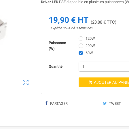
Driver LED
PSE disponible en plusieurs puissances (W
19,90 € HT
(23,88 € TTC)
Expédié sous 2 à 3 semaines
120W
Puissance
200W
(W)
60W

Quantité

AJOUTER AU PANI

PARTAGER
TWEET