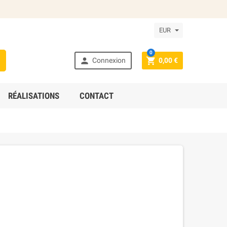
EUR
0



Connexion
0,00 €
RÉALISATIONS
CONTACT