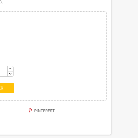
).
ER
PINTEREST