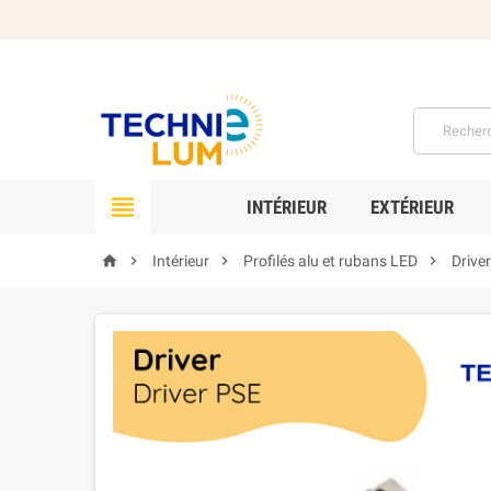

INTÉRIEUR
EXTÉRIEUR




Intérieur
Profilés alu et rubans LED
Drive