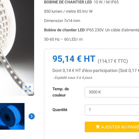
BOBINE DE CHANTIER LED
10 W / M IP65
850 lumen / mètre 85 lm/ W
Dimension 7x14 mm
Bobine de chantier LED
IP65 230V. Un câble d'alimentat
50-60 Hz – 60 LED/ m
95,14 € HT
(114,17 € TTC)
Dont 0,14 € HT d'éco-participation (Soit 0,17
Expédié sous 3 à 4 jours

Temp. de
couleur
Quantité

AJOUTER AU PANI
