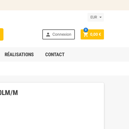
EUR
0



Connexion
0,00 €
RÉALISATIONS
CONTACT
50LM/M