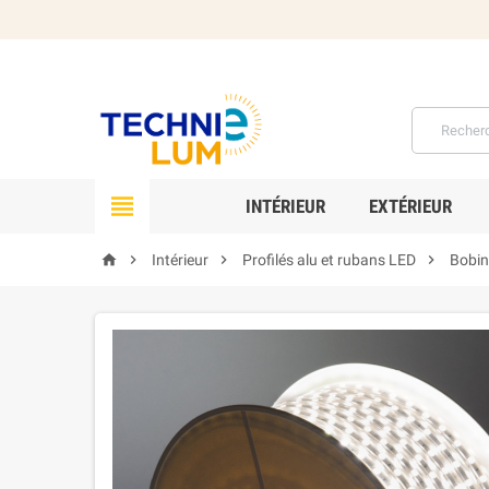

INTÉRIEUR
EXTÉRIEUR




Intérieur
Profilés alu et rubans LED
Bobin