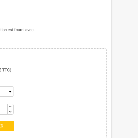
ion est fourni avec.
 € TTC)
ER