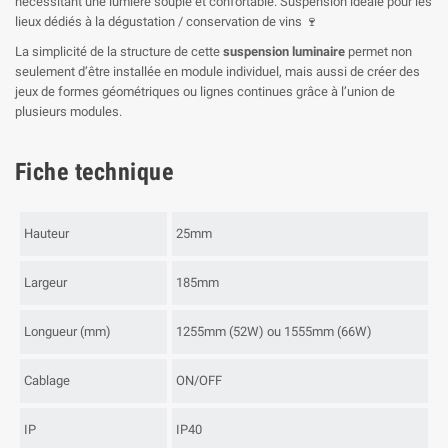
nécessitant une lumière souple et confortable. Suspension idéale pour les
lieux dédiés à la dégustation / conservation de vins 🍷
La simplicité de la structure de cette
suspension luminaire
permet non
seulement d’être installée en module individuel, mais aussi de créer des
jeux de formes géométriques ou lignes continues grâce à l’union de
plusieurs modules.
Fiche technique
Hauteur
25mm
Largeur
185mm
Longueur (mm)
1255mm (52W) ou 1555mm (66W)
Cablage
ON/OFF
IP
IP40