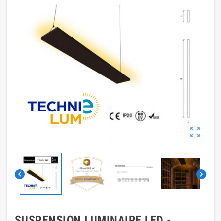



SUSPENSION LUMINAIRE LED -