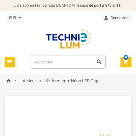
Livraison en France hors DOM-TOM,
franco de port à 575 € HT !

EUR
Connexion
0






Intérieur
Kit fermeture Néon LED Gap