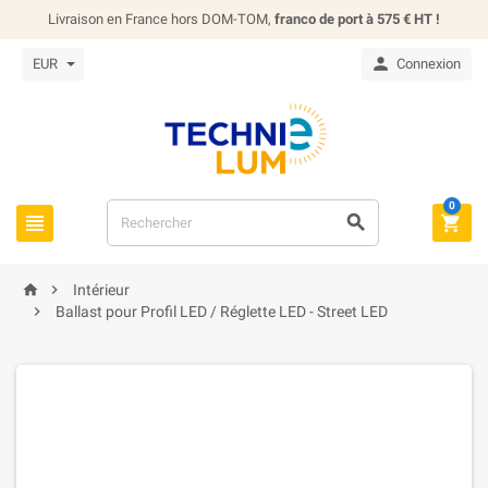
Livraison en France hors DOM-TOM,
franco de port à 575 € HT !

EUR
Connexion
0





Intérieur

Ballast pour Profil LED / Réglette LED - Street LED