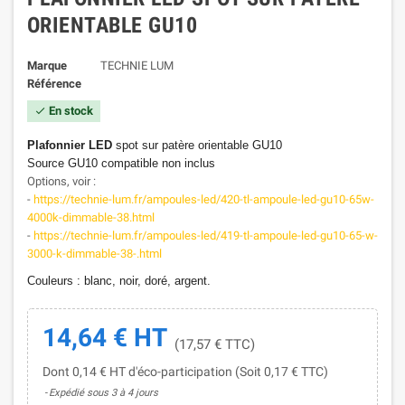
ORIENTABLE GU10
Marque
TECHNIE LUM
Référence
En stock

Plafonnier LED
spot sur patère orientable GU10
Source GU10 compatible non inclus
Options, voir :
-
https://technie-lum.fr/ampoules-led/420-tl-ampoule-led-gu10-65w-
4000k-dimmable-38.html
-
https://technie-lum.fr/ampoules-led/419-tl-ampoule-led-gu10-65-w-
3000-k-dimmable-38-.html
Couleurs : blanc, noir, doré, argent.
14,64 € HT
(17,57 € TTC)
Dont 0,14 € HT d'éco-participation (Soit 0,17 € TTC)
Expédié sous 3 à 4 jours