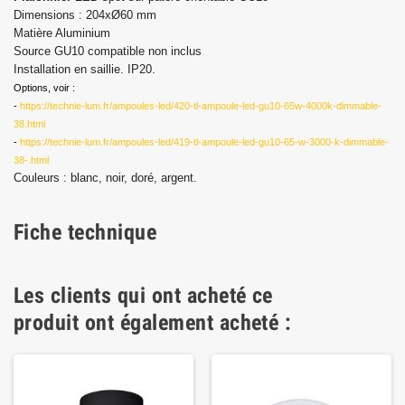
Dimensions : 204xØ60 mm
Matière Aluminium
Source GU10 compatible non inclus
Installation en saillie. IP20.
Options, voir :
-
https://technie-lum.fr/ampoules-led/420-tl-ampoule-led-gu10-65w-4000k-dimmable-
38.html
-
https://technie-lum.fr/ampoules-led/419-tl-ampoule-led-gu10-65-w-3000-k-dimmable-
38-.html
Couleurs : blanc, noir, doré, argent.
Fiche technique
Les clients qui ont acheté ce
produit ont également acheté :