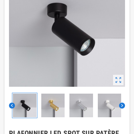



PLAFONNIER LED SPOT SUR PATÈRE