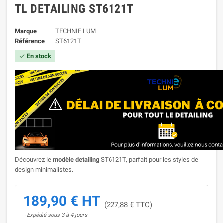
TL DETAILING ST6121T
Marque
TECHNIE LUM
Référence
ST6121T
En stock

Découvrez le
modèle detailing
ST6121T, parfait pour les styles de
design minimalistes.
189,90 € HT
(227,88 € TTC)
Expédié sous 3 à 4 jours