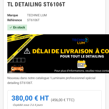
TL DETAILING ST6106T
Marque
TECHNIE LUM
Référence
ST6106T
En stock

Nouveau dans notre catalogue ! Luminaire professionnel spécial
detailing ST6106T.
380,00 € HT
(456,00 € TTC)
Expédié sous 3 à 4 jours