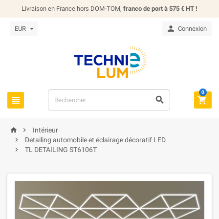
Livraison en France hors DOM-TOM,
franco de port à 575 € HT !

EUR
Connexion
0





Intérieur

Detailing automobile et éclairage décoratif LED

TL DETAILING ST6106T