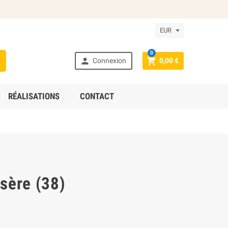
EUR
0



Connexion
0,00 €
RÉALISATIONS
CONTACT
Isère (38)