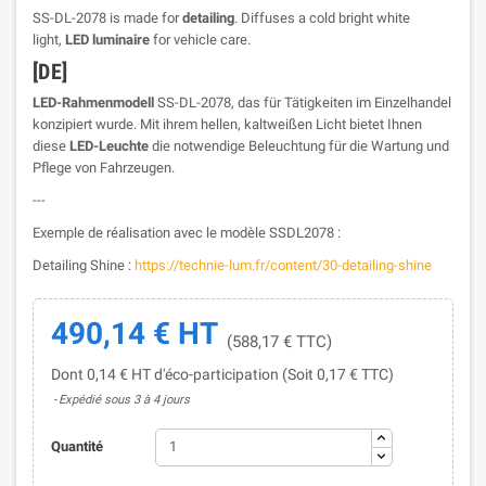
SS-DL-2078 is made for
detailing
. Diffuses a cold bright white
light,
LED luminaire
for vehicle care.
[DE]
LED-Rahmenmodell
SS-DL-2078, das für Tätigkeiten im Einzelhandel
konzipiert wurde. Mit ihrem hellen, kaltweißen Licht bietet Ihnen
diese
LED-Leuchte
die notwendige Beleuchtung für die Wartung und
Pflege von Fahrzeugen.
---
Exemple de réalisation avec le modèle SSDL2078 :
Detailing Shine :
https://technie-lum.fr/content/30-detailing-shine
490,14 € HT
(588,17 € TTC)
Dont 0,14 € HT d'éco-participation (Soit 0,17 € TTC)
Expédié sous 3 à 4 jours
Quantité