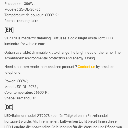
Puissance : 306W ;
Modèle : SS-DL-2078 ;
Température de couleur : 6500°K ;
Forme : rectangulaire.
[EN]
ST2078 is made for
detailing
. Diffuses a cold bright white light,
LED
luminaire
for vehicle care.
Option available: dimmable kit to change the brightness of the lamp. The
advantages: environmental protection and energy saving.
Need a custom made, personalized product ?
Contact us
by email or
telephone.
Power : 306W ;
Model : SS-DL-2078 ;
Color temperature : 6500°K ;
Shape : rectangular.
[DE]
LED-Rahmenmodell
ST2078, das für Tätigkeiten im Einzelhandel
konzipiert wurde. Mit ihrem hellen, kaltweißen Licht bietet Ihnen diese
LED-Leuchte
die notwendige Beleuchtung für die Wartung und Pflege von