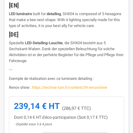
[EN]
LED luminaire
built for
detailing
, SHX04 is composed of 5 hexagons
that make a bee nest shape. With it lighting specially made for this
type of activities, it is your best ally for vehicle care.
[DE]
Spezielle
LED-Detailing-Leuchte
, die SHX04 besteht aus 5
Sechskant-Waben. Dank der speziellen Beleuchtung für solche
Aktivitäten ist er der perfekte Begleiter für die Pflege und Pflege Ihrer
Fahrzeuge.
---
Exemple de réalisation avec ce luminaire detailing :
Renov shine :
https://technie-lum.fr/content/39-renovshine
239,14 € HT
(286,97 € TTC)
Dont 0,14 € HT d'éco-participation (Soit 0,17 € TTC)
Expédié sous 3 à 4 jours