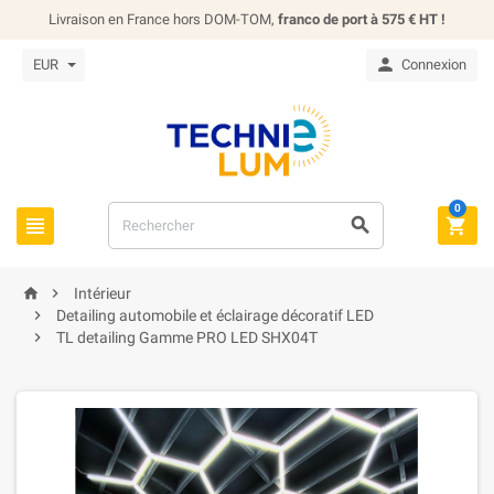
Livraison en France hors DOM-TOM,
franco de port à 575 € HT !

EUR
Connexion
0





Intérieur

Detailing automobile et éclairage décoratif LED

TL detailing Gamme PRO LED SHX04T