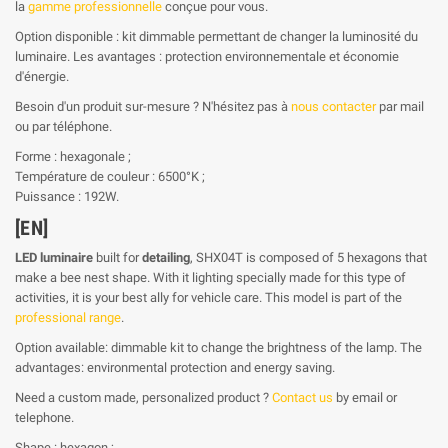
la
gamme professionnelle
conçue pour vous.
Option disponible : kit dimmable permettant de changer la luminosité du
luminaire. Les avantages : protection environnementale et économie
d'énergie.
Besoin d'un produit sur-mesure ? N'hésitez pas à
nous contacter
par mail
ou par téléphone.
Forme : hexagonale ;
Température de couleur : 6500°K ;
Puissance : 192W.
[EN]
LED luminaire
built for
detailing
, SHX04T is composed of 5 hexagons that
make a bee nest shape. With it lighting specially made for this type of
activities, it is your best ally for vehicle care. This model is part of the
professional range
.
Option available: dimmable kit to change the brightness of the lamp. The
advantages: environmental protection and energy saving.
Need a custom made, personalized product ?
Contact us
by email or
telephone.
Shape : hexagon ;