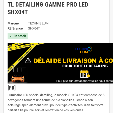
TL DETAILING GAMME PRO LED
SHX04T
Marque
TECHNIE LUM
Référence
SHX04T
En stock

[FR]
Luminaire LED
spécial
detailing
, le modèle SHX04 est composé de 5
hexagones formant une forme de nid d'abeilles. Grâce à son
éclairage spécialement prévu pour ce type d'activités, il en fait votre
parfait allié pour le soin et l'entretien de vos véhicules.