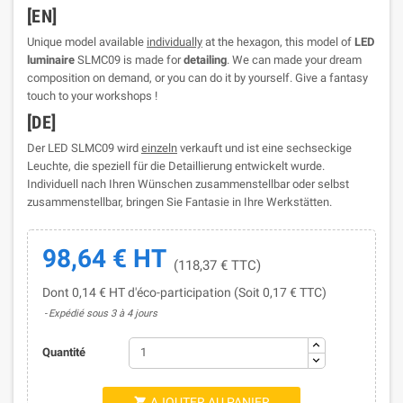
[EN]
Unique model available
individually
at the hexagon, this model of
LED
luminaire
SLMC09 is made for
detailing
. We can made your dream
composition on demand, or you can do it by yourself. Give a fantasy
touch to your workshops !
[DE]
Der LED SLMC09 wird
einzeln
verkauft und ist eine sechseckige
Leuchte, die speziell für die Detaillierung entwickelt wurde.
Individuell nach Ihren Wünschen zusammenstellbar oder selbst
zusammenstellbar, bringen Sie Fantasie in Ihre Werkstätten.
98,64 € HT
(118,37 € TTC)
Dont 0,14 € HT d'éco-participation (Soit 0,17 € TTC)
Expédié sous 3 à 4 jours
Quantité
AJOUTER AU PANIER
