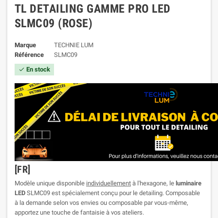
TL DETAILING GAMME PRO LED
SLMC09 (ROSE)
Marque
TECHNIE LUM
Référence
SLMC09
En stock

[FR]
Modèle unique disponible
individuellement
à l'hexagone, le
luminaire
LED
SLMC09 est spécialement conçu pour le detailing. Composable
à la demande selon vos envies ou composable par vous-même,
apportez une touche de fantaisie à vos ateliers.