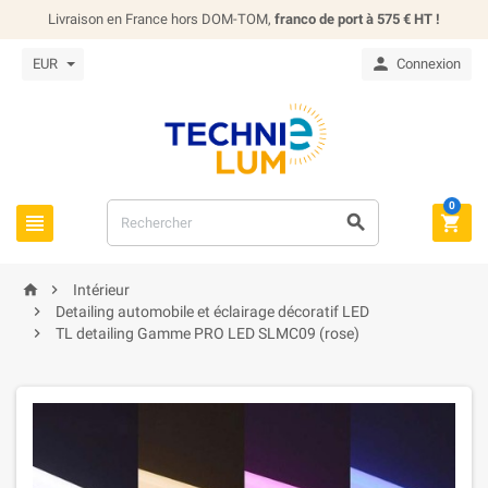
Livraison en France hors DOM-TOM,
franco de port à 575 € HT !

EUR
Connexion
0





Intérieur

Detailing automobile et éclairage décoratif LED

TL detailing Gamme PRO LED SLMC09 (rose)