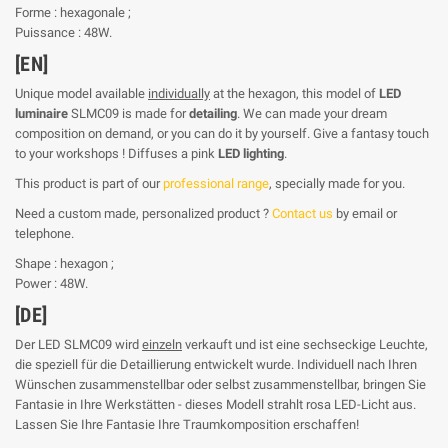
Forme : hexagonale ;
Puissance : 48W.
[EN]
Unique model available
individually
at the hexagon, this model of
LED
luminaire
SLMC09 is made for
detailing
. We can made your dream
composition on demand, or you can do it by yourself. Give a fantasy touch
to your workshops ! Diffuses a pink
LED lighting
.
This product is part of our
professional range
, specially made for you.
Need a custom made, personalized product ?
Contact us
by email or
telephone.
Shape : hexagon ;
Power : 48W.
[DE]
Der LED SLMC09 wird
einzeln
verkauft und ist eine sechseckige Leuchte,
die speziell für die Detaillierung entwickelt wurde. Individuell nach Ihren
Wünschen zusammenstellbar oder selbst zusammenstellbar, bringen Sie
Fantasie in Ihre Werkstätten - dieses Modell strahlt rosa LED-Licht aus.
Lassen Sie Ihre Fantasie Ihre Traumkomposition erschaffen!