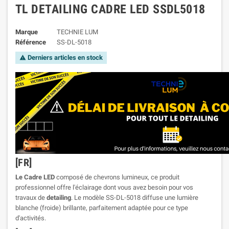
TL DETAILING CADRE LED SSDL5018
Marque
TECHNIE LUM
Référence
SS-DL-5018
Derniers articles en stock

[FR]
Le Cadre LED
composé de chevrons lumineux, ce produit
professionnel offre l'éclairage dont vous avez besoin pour vos
travaux de
detailing
. Le modèle SS-DL-5018 diffuse une lumière
blanche (froide) brillante, parfaitement adaptée pour ce type
d'activités.