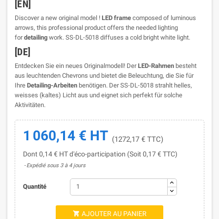
[EN]
Discover a new original model !
LED frame
composed of luminous
arrows, this professional product offers the needed lighting
for
detailing
work. SS-DL-5018 diffuses a cold bright white light.
[DE]
Entdecken Sie ein neues Originalmodell! Der
LED-Rahmen
besteht
aus leuchtenden Chevrons und bietet die Beleuchtung, die Sie für
Ihre
Detailing-Arbeiten
benötigen. Der SS-DL-5018 strahlt helles,
weisses (kaltes) Licht aus und eignet sich perfekt für solche
Aktivitäten.
1 060,14 € HT
(1272,17 € TTC)
Dont 0,14 € HT d'éco-participation (Soit 0,17 € TTC)
Expédié sous 3 à 4 jours
Quantité
AJOUTER AU PANIER
