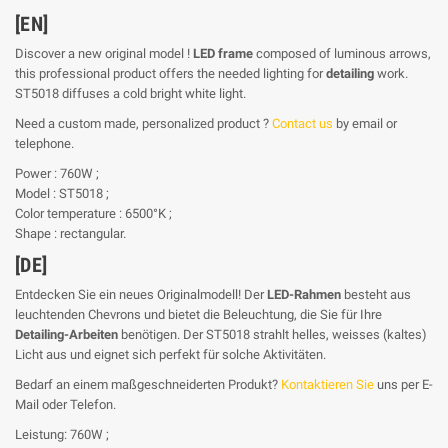
[EN]
Discover a new original model !
LED frame
composed of luminous arrows,
this professional product offers the needed lighting for
detailing
work.
ST5018 diffuses a cold bright white light.
Need a custom made, personalized product ?
Contact us
by email or
telephone.
Power : 760W ;
Model : ST5018 ;
Color temperature : 6500°K ;
Shape : rectangular.
[DE]
Entdecken Sie ein neues Originalmodell! Der
LED-Rahmen
besteht aus
leuchtenden Chevrons und bietet die Beleuchtung, die Sie für Ihre
Detailing-Arbeiten
benötigen. Der ST5018 strahlt helles, weisses (kaltes)
Licht aus und eignet sich perfekt für solche Aktivitäten.
Bedarf an einem maßgeschneiderten Produkt?
Kontaktieren Sie
uns per E-
Mail oder Telefon.
Leistung: 760W ;