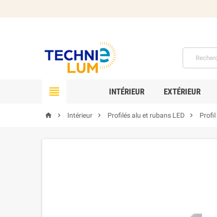

INTÉRIEUR
EXTÉRIEUR




Intérieur
Profilés alu et rubans LED
Profi