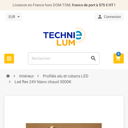
Livraison en France hors DOM-TOM,
franco de port à 575 € HT !

EUR
Connexion
0






Intérieur
Profilés alu et rubans LED

Led flex 24V blanc chaud 3000K